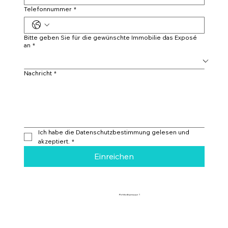
Telefonnummer
*
Bitte geben Sie für die gewünschte Immobilie das Exposé
an
*
Nachricht
*
Ich habe die Datenschutzbestimmung gelesen und 
akzeptiert.
*
Einreichen
Eichholternweg 2
6403 Küssnacht am Rigi
info@campagnari-estate.com
+41 78 625 25 47