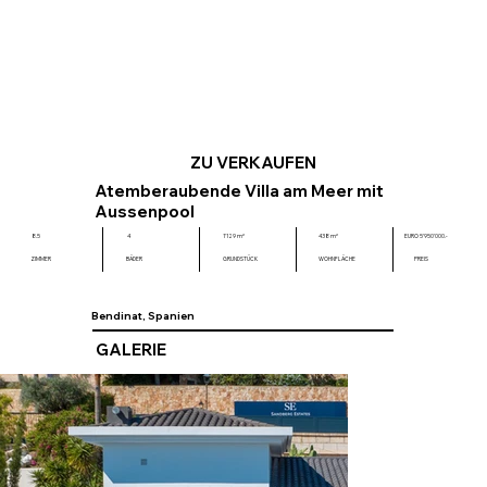
ZU VERKAUFEN
Atemberaubende Villa am Meer mit
Aussenpool
EURO 5'950'000.-
8.5
4
1'129 m²
438 m²
ZIMMER
BÄDER
GRUNDSTÜCK
WOHNFLÄCHE
PREIS
Bendinat, Spanien
GALERIE