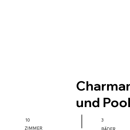
Charman
und Poo
10
3
ZIMMER
BÄDER