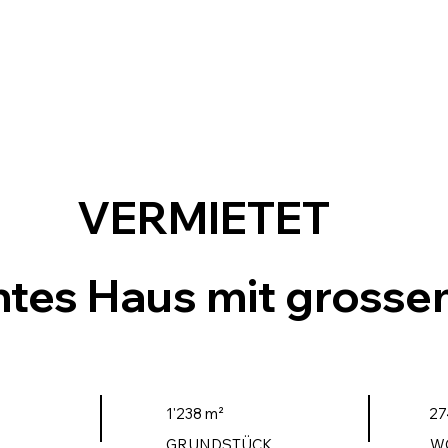
VERMIETET
tes Haus mit grosse
l
1'238 m²
27
GRUNDSTÜCK
W