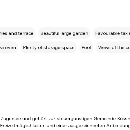
ies and terrace
Beautiful large garden
Favourable tax 
za oven
Plenty of storage space
Pool
Views of the c
m Zugersee und gehört zur steuergünstigen Gemeinde Küssnac
n Freizeitmöglichkeiten und einer ausgezeichneten Anbindung