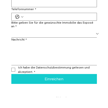
Telefonnummer
*
Bitte geben Sie für die gewünschte Immobilie das Exposé
an
*
Nachricht
*
Ich habe die Datenschutzbestimmung gelesen und 
akzeptiert.
*
Einreichen
Eichholternweg 2
6403 Küssnacht am Rigi
info@campagnari-estate.com
+41 78 625 25 47