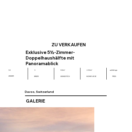
ZU VERKAUFEN
Exklusive 5½-Zimmer-
Doppelhaushälfte mit
Panoramablick
auf Anfrage
5.5
5
933m²
231.5m²
ZIMMER
BÄDER
GRUNDSTÜCK
WOHNFLÄCHE
PREIS
Davos, Switzerland
GALERIE