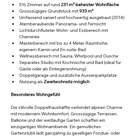
5½ Zimmer auf rund 
231 m² beheizter Wohnfläche
Grosszügiges Grundstück mit 
933 m²
Umfassend saniert und hochwertig ausgebaut (2014)
Atemberaubende Panorama- und Fernsicht
Lichtdurchfluteter Wohn- und Essbereich mit 
Cheminée
Masterbereich mit bis zu 4 Meter Raumhöhe, 
eigenem Kamin und En-suite-Bad
Wellnessbereich mit Sauna, Whirlpool und Dusche
Separates Studio mit Kochnische und Bad (ideal für 
Gäste oder als Einliegerwohnung)
Doppelgarage und zusätzliche Aussenparkplätze
Nutzung als 
Zweitwohnsitz möglich
Besonderes Wohngefühl
Die stilvolle Doppelhaushälfte verbindet alpinen Charme 
mit modernem Wohnkomfort. Grosszügige Terrassen, 
Balkone und der weitläufige Garten schaffen ein 
einzigartiges Wohnambiente. Ein gemütliches 
Gartenstübli lädt ganzjährig zu geselligen Fondue- oder 