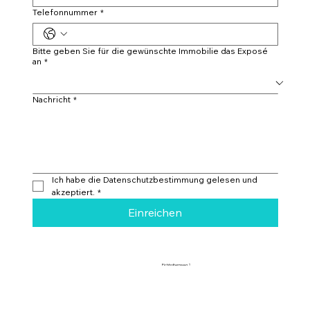
Telefonnummer
*
Bitte geben Sie für die gewünschte Immobilie das Exposé
an
*
Nachricht
*
Ich habe die Datenschutzbestimmung gelesen und 
akzeptiert.
*
Einreichen
Eichholternweg 2
6403 Küssnacht am Rigi
info@campagnari-estate.com
+41 78 625 25 47