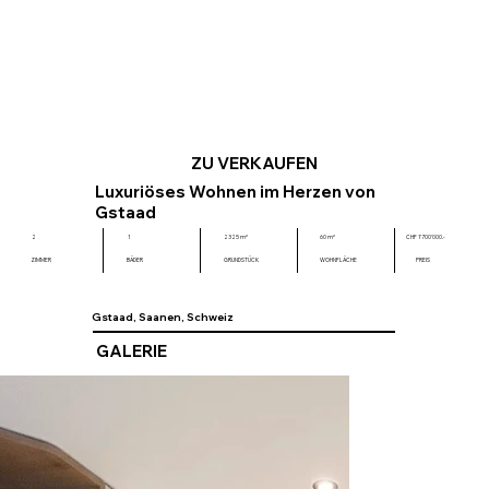
ZU VERKAUFEN
Luxuriöses Wohnen im Herzen von
Gstaad
CHF 1'700'000.-
2
1
2325 m²
60 m²
ZIMMER
BÄDER
GRUNDSTÜCK
WOHNFLÄCHE
PREIS
Gstaad, Saanen, Schweiz
GALERIE